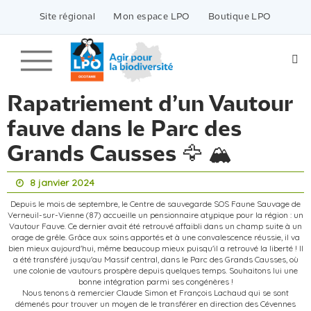
Passer
vers
Site régional
Mon espace LPO
Boutique LPO
le
contenu
Rapatriement d’un Vautour
fauve dans le Parc des
Grands Causses 🦅 🏔
8 janvier 2024
Depuis le mois de septembre, le Centre de sauvegarde SOS Faune Sauvage de
Verneuil-sur-Vienne (87) accueille un pensionnaire atypique pour la région : un
Vautour Fauve. Ce dernier avait été retrouvé affaibli dans un champ suite à un
orage de grêle. Grâce aux soins apportés et à une convalescence réussie, il va
bien mieux aujourd'hui, même beaucoup mieux puisqu'il a retrouvé la liberté ! Il
a été transféré jusqu'au Massif central, dans le Parc des Grands Causses, où
une colonie de vautours prospère depuis quelques temps. Souhaitons lui une
bonne intégration parmi ses congénères !
Nous tenons à remercier Claude Simon et François Lachaud qui se sont
démenés pour trouver un moyen de le transférer en direction des Cévennes