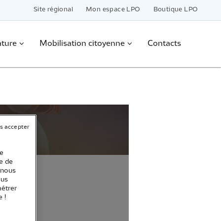
Site régional
Mon espace LPO
Boutique LPO
ature
Mobilisation citoyenne
Contacts