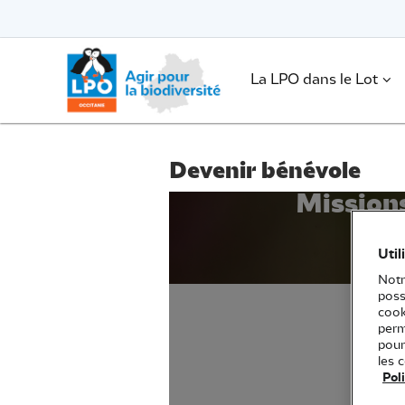
Passer
vers
le
Passer
contenu
vers
le
.
La LPO dans le Lot
contenu
Devenir bénévole