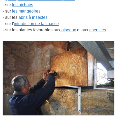
- sur
les nichoirs
- sur
les mangeoires
- sur les
abris à insectes
- sur l'
interdiction de la chasse
- sur les plantes favorables aux
oiseaux
et aux
chenilles