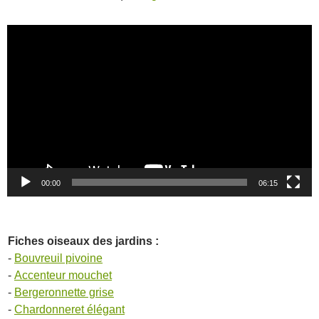
Lecteur
vidéo
00:00
06:15
Fiches oiseaux des jardins :
-
Bouvreuil pivoine
-
Accenteur mouchet
-
Bergeronnette grise
-
Chardonneret élégant