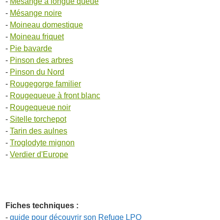
-
Mésange à longue queue
-
Mésange noire
-
Moineau domestique
-
Moineau friquet
-
Pie bavarde
-
Pinson des arbres
-
Pinson du Nord
-
Rougegorge familier
-
Rougequeue à front blanc
-
Rougequeue noir
-
Sitelle torchepot
-
Tarin des aulnes
-
Troglodyte mignon
-
Verdier d'Europe
Fiches techniques :
-
guide pour découvrir son Refuge LPO