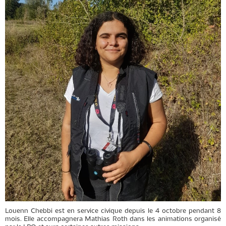
Louenn
Chebbi
est en service civique depuis le 4 octobre pendant 8
mois.
Elle accompagnera Mathias Roth dans les animations organisé