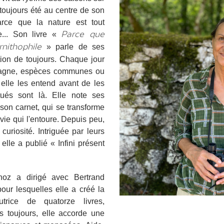
toujours été au centre de son
 Parce que la nature est tout
e... Son livre «
Parce que
» parle de ses
rnithophile
tion de toujours. Chaque jour
mpagne, espèces communes ou
 elle les entend avant de les
itués sont là. Elle note ses
son carnet, qui se transforme
ie qui l'entoure. Depuis peu,
uriosité. Intriguée par leurs
 elle a publié « Infini présent
oz a dirigé avec Bertrand
our lesquelles elle a créé la
utrice de quatorze livres,
is toujours, elle accorde une