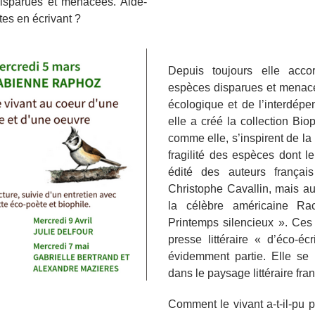
 disparues et menacées. Aide-
tes en écrivant ?
Depuis toujours elle accor
espèces disparues et menacée
écologique et de l’interdépe
elle a créé la collection Biop
comme elle, s’inspirent de la 
fragilité des espèces dont l
édité des auteurs frança
Christophe Cavallin, mais au
la célèbre américaine R
Printemps silencieux ». Ces
presse littéraire « d’éco-é
évidemment partie. Elle se r
dans le paysage littéraire fran
Comment le vivant a-t-il-pu 