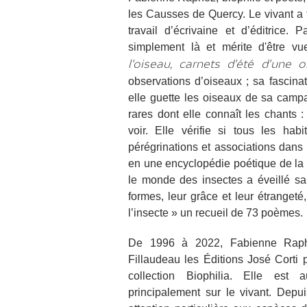
les Causses de Quercy. Le vivant a 
travail d’écrivaine et d’éditrice.
simplement là et mérite d'être vu
l'oiseau, carnets d'été d'une o
observations d’oiseaux ; sa fascina
elle guette les oiseaux de sa ca
rares dont elle connaît les chants :
voir. Elle vérifie si tous les hab
pérégrinations et associations dans 
en une encyclopédie poétique de la v
le monde des insectes a éveillé sa c
formes, leur grâce et leur étrangeté,
l’insecte » un recueil de 73 poèmes.
De 1996 à 2022, Fabienne Raph
Fillaudeau les Éditions José Corti p
collection Biophilia. Elle est a
principalement sur le vivant. Depu