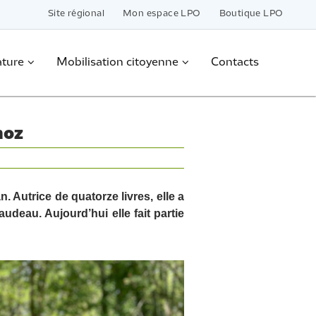
Site régional
Mon espace LPO
Boutique LPO
ature
Mobilisation citoyenne
Contacts
hoz
 Autrice de quatorze livres, elle a
udeau. Aujourd’hui elle fait partie