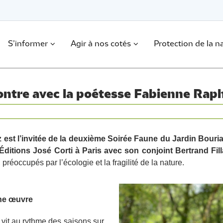
S’informer
Agir à nos cotés
Protection de la n
ontre avec la poétesse Fabienne Rap
st l’invitée de la deuxième Soirée Faune du Jardin Bourian.
 Éditions José Corti à Paris avec son conjoint Bertrand Filla
préoccupés par l’écologie et la fragilité de la nature.
une œuvre
vit au rythme des saisons sur