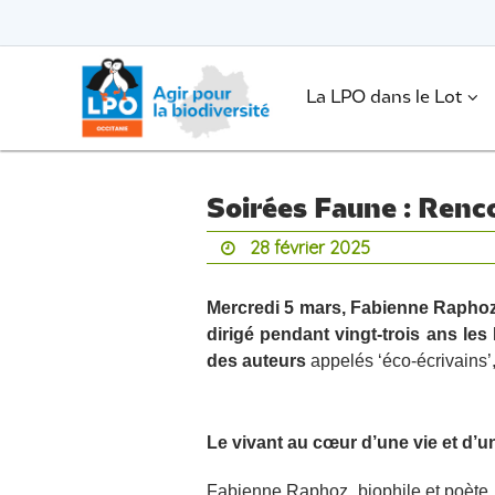
Passer
vers
le
Passer
contenu
vers
le
.
La LPO dans le Lot
contenu
Soirées Faune : Renc
28 février 2025
Mercredi 5 mars, Fabienne Raphoz e
dirigé pendant vingt-trois ans les
des
auteurs
appelés ‘éco-écrivains’, 
Le vivant au c
œur d’une vie et d’
Fabienne Raphoz, biophile et poète, 