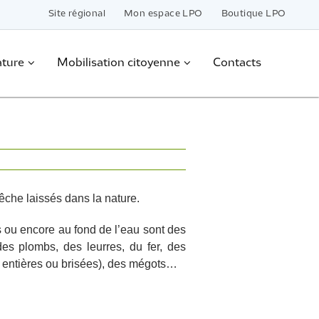
Site régional
Mon espace LPO
Boutique LPO
ature
Mobilisation citoyenne
Contacts
he laissés dans la nature.
s ou encore au fond de l’eau sont des
des plombs, des leurres, du fer, des
s entières ou brisées), des mégots…