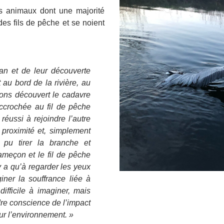
es animaux dont une majorité
des fils de pêche et se noient
an et de leur découverte
au bord de la rivière, au
vons découvert le cadavre
accrochée au fil de pêche
éussi à rejoindre l’autre
 proximité et, simplement
pu tirer la branche et
ameçon et le fil de pêche
’y a qu’à regarder les yeux
ner la souffrance liée à
difficile à imaginer, mais
dre conscience de l’impact
ur l’environnement. »