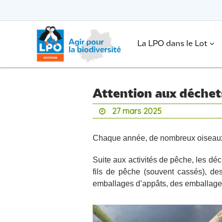
Passer
vers
le
Passer
contenu
vers
le
.
La LPO dans le Lot
contenu
Attention aux déchet
27 mars 2025
Chaque année, de nombreux oiseaux 
Suite aux activités de pêche, les dé
fils de pêche (souvent cassés), des
emballages d’appâts, des emballages