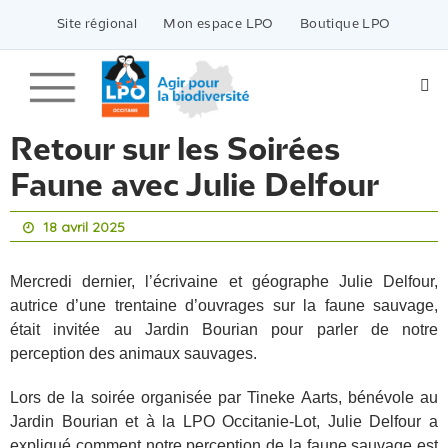
Passer
vers
Site régional
Mon espace LPO
Boutique LPO
le
contenu
Retour sur les Soirées
Faune avec Julie Delfour
18 avril 2025
Mercredi dernier, l’écrivaine et géographe Julie Delfour,
autrice d’une trentaine d’ouvrages sur la faune sauvage,
était invitée au Jardin Bourian pour parler de notre
perception des animaux sauvages.
Lors de la soirée organisée par Tineke Aarts, bénévole au
Jardin Bourian et à la LPO Occitanie-Lot, Julie Delfour a
expliqué comment notre perception de la faune sauvage est