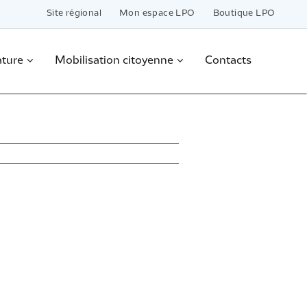
Site régional
Mon espace LPO
Boutique LPO
ature
Mobilisation citoyenne
Contacts